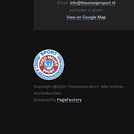
Email:
info@theomeijersport.nl
parkeren is gratis
View on Google Map
Copyright @2024 Theomeijersport. Alle rechten
voorbehouden.
Designed by
PageFactory