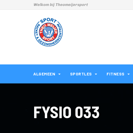
Welkom bij Theomeijersport
ALGEMEEN
SPORTLES
FITNESS
FYSIO 033