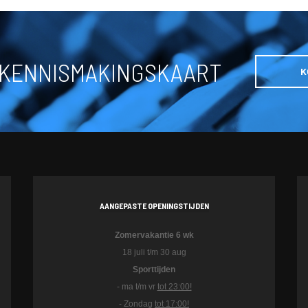
 KENNISMAKINGSKAART
K
AANGEPASTE OPENINGSTIJDEN
Zomervakantie 6 wk
18 juli t/m 30 aug
Sporttijden
- ma t/m vr
tot 23:00!
- Zondag
tot 17:00!