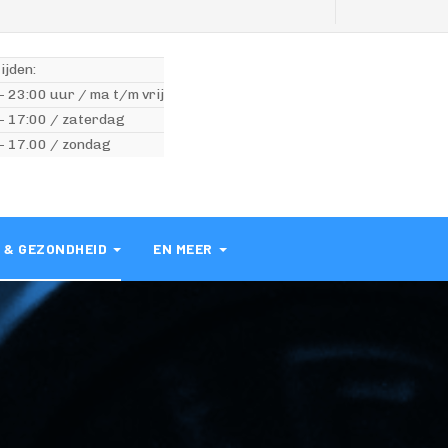
ijden:
- 23:00 uur / ma t/m vrij
- 17:00 / zaterdag
- 17.00 / zondag
O & GEZONDHEID
EN MEER