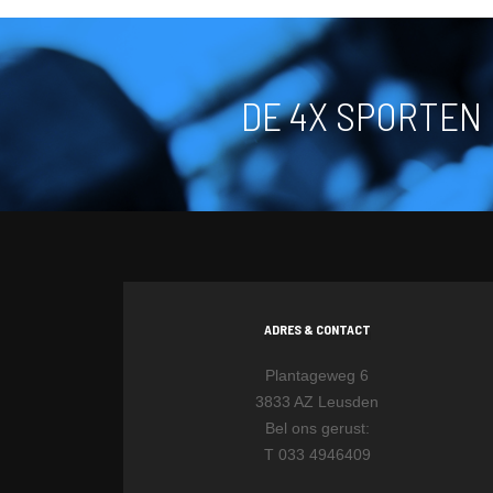
DE 4X SPORTEN
ADRES & CONTACT
Plantageweg 6
3833 AZ Leusden
Bel ons gerust:
T 033 4946409