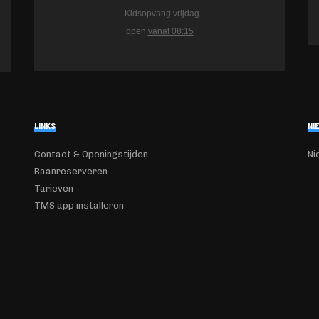
- Kidsopvang vrijdag
open
vanaf 08:15
LINKS
NI
Contact & Openingstijden
Ni
Baanreserveren
Tarieven
TMS app installeren