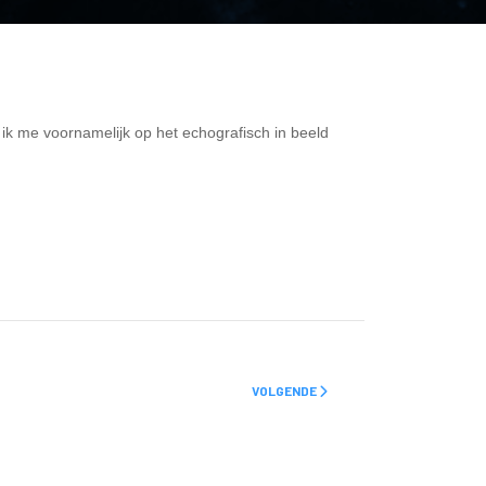
ik me voornamelijk op het echografisch in beeld
VOLGENDE ARTIKEL: CONTACT & OPEN
VOLGENDE