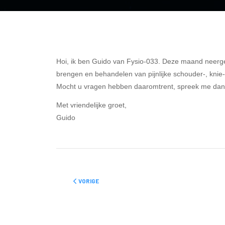
Hoi, ik ben Guido van Fysio-033. Deze maand neerges
brengen en behandelen van pijnlijke schouder-, knie
Mocht u vragen hebben daaromtrent, spreek me dan 
Met vriendelijke groet,
Guido
VORIG ARTIKEL: KINDEROPVANG
VORIGE