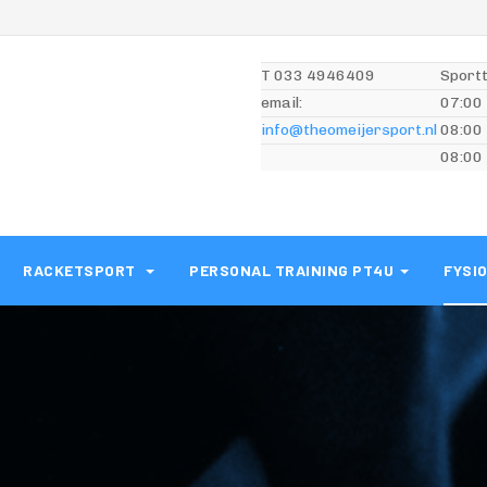
T 033 4946409
Sportt
email:
07:00 
info@theomeijersport.nl
08:00 
08:00 
RACKETSPORT
PERSONAL TRAINING PT4U
FYSI